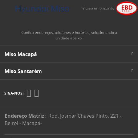
Vem pra Miso, aqui seu coração vai bater mais
forte por um Hyundai!
é uma empresa do
Confira endereços, telefones e horários, selecionando a
unidade abaixo:
Miso Macapá
Miso Santarém
SIGA-NOS:
Endereço Matriz:
Rod. Josmar Chaves Pinto, 221 -
Beirol - Macapá-