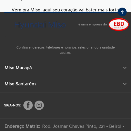
Vem pra Miso, aqui seu coração vai bater mais forte
por um Hyundai!
é uma empresa do
Confira endereços, telefones e horários, selecionando a unidade
abaixo:
Miso Macapá
Miso Santarém
SIGA-NOS:
Endereço Matriz:
Rod. Josmar Chaves Pinto, 221 - Beirol -