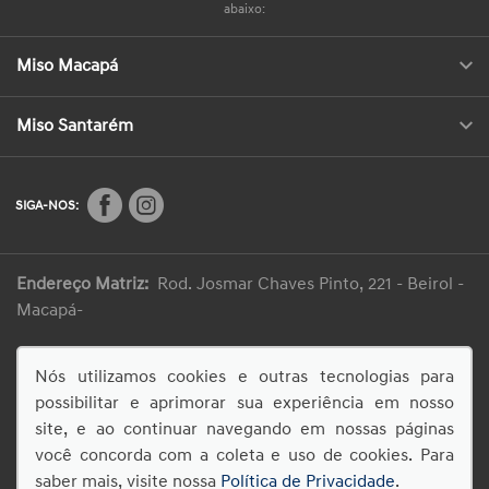
abaixo:
Miso Macapá
Miso Santarém
SIGA-NOS:
Endereço Matriz:
Rod. Josmar Chaves Pinto, 221 - Beirol -
Macapá-
Nós utilizamos cookies e outras tecnologias para
Desacelere. Seu bem maior é a vida.
possibilitar e aprimorar sua experiência em nosso
site, e ao continuar navegando em nossas páginas
você concorda com a coleta e uso de cookies. Para
saber mais, visite nossa
Política de Privacidade
.