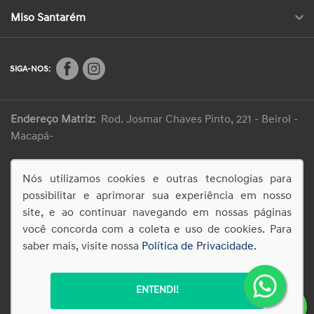
Miso Santarém
SIGA-NOS:
Endereço Matriz:
Rod. Josmar Chaves Pinto, 221 - Beirol -
Macapá-
Nós utilizamos cookies e outras tecnologias para
Desacelere. Seu bem maior é a vida.
possibilitar e aprimorar sua experiência em nosso
site, e ao continuar navegando em nossas páginas
você concorda com a coleta e uso de cookies. Para
saber mais, visite nossa
Política de Privacidade
.
© Copyright 2026
AutoForce - Todos os direitos reservados.
Política de privacidade
.
ENTENDI!
Confira nossas Políticas de Pagamento e Transparência Fiscal