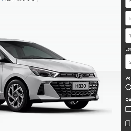
Es
Ve
Qu