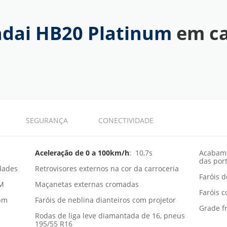
dai HB20 Platinum
em ca
SEGURANÇA
CONECTIVIDADE
Aceleração de 0 a 100km/h
: 10,7s
Acabame
das por
dades
Retrovisores externos na cor da carroceria
Faróis 
PM
Maçanetas externas cromadas
Faróis 
rpm
Faróis de neblina dianteiros com projetor
Grade fr
Rodas de liga leve diamantada de 16, pneus
195/55 R16