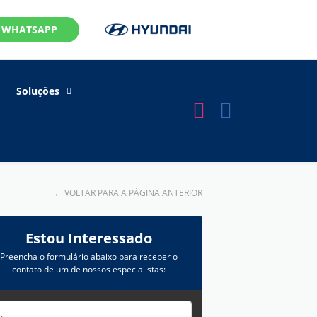
WHATSAPP
Soluções
←
VOLTAR PARA A PÁGINA ANTERIOR
Estou Interessado
Preencha o formulário abaixo para receber o
contato de um de nossos especialistas: