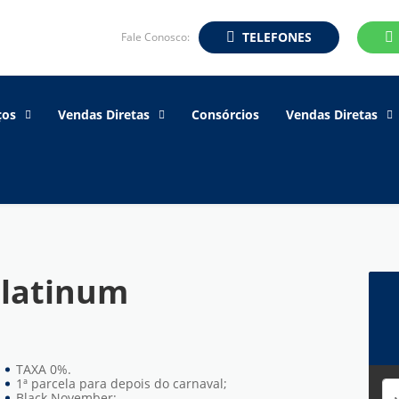
TELEFONES
Fale Conosco:
ços
Vendas Diretas
Consórcios
Vendas Diretas
latinum
TAXA 0%.
1ª parcela para depois do carnaval;
Black November;