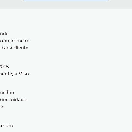
onde
ão em primeiro
cada cliente
2015
mente, a Miso
 melhor
e um cuidado
 e
por um