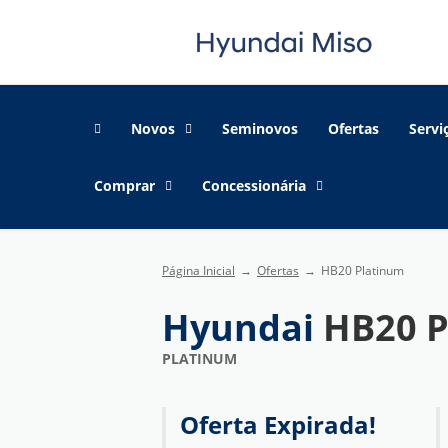
Novos
Seminovos
Ofertas
Servi
Comprar
Concessionária
Página Inicial
Ofertas
HB20 Platinum
Hyundai
HB20 P
PLATINUM
Oferta Expirada!