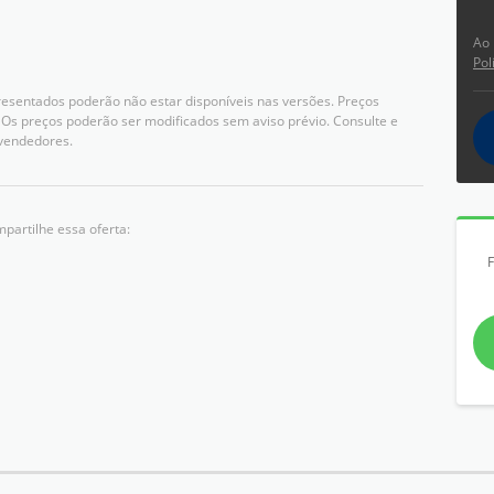
Ao 
Pol
resentados poderão não estar disponíveis nas versões. Preços
Os preços poderão ser modificados sem aviso prévio. Consulte e
vendedores.
partilhe essa oferta: