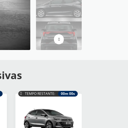
sivas
TEMPO RESTANTE:
00m 00s