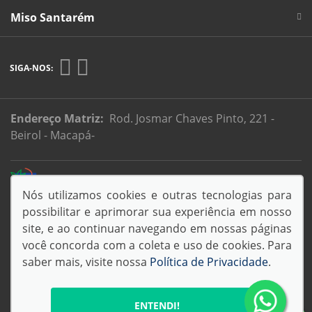
Miso Santarém
SIGA-NOS:
Endereço Matriz:
Rod. Josmar Chaves Pinto, 221 -
Beirol - Macapá-
Desacelere. Seu bem maior é a vida.
Nós utilizamos cookies e outras tecnologias para
possibilitar e aprimorar sua experiência em nosso
site, e ao continuar navegando em nossas páginas
você concorda com a coleta e uso de cookies. Para
© Copyright 2026
saber mais, visite nossa
Política de Privacidade
.
AutoForce - Todos os direitos reservados.
Política de privacidade
.
Confira nossas Políticas de Pagamento e Transparência Fiscal
ENTENDI!