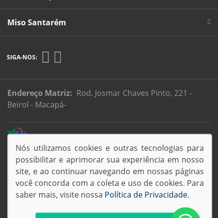
Miso Santarém
SIGA-NOS:
Endereço Matriz:
Rod. Josmar Chaves Pinto, 221 -
Beirol - Macapá-
Desacelere. Seu bem maior é a vida.
Nós utilizamos cookies e outras tecnologias para
possibilitar e aprimorar sua experiência em nosso
site, e ao continuar navegando em nossas páginas
você concorda com a coleta e uso de cookies. Para
© Copyright 2026
saber mais, visite nossa
Política de Privacidade
.
AutoForce - Todos os direitos reservados.
Política de privacidade
.
Confira nossas Políticas de Pagamento e Transparência Fiscal