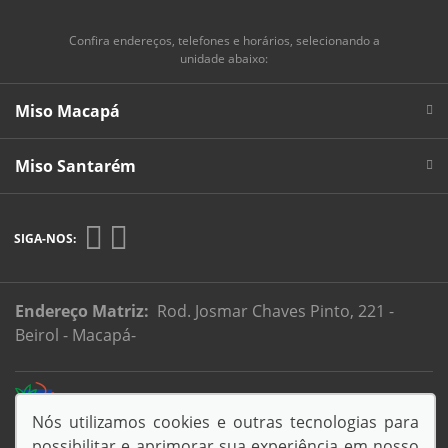
Confira endereços, telefones e horários, selecionando a
unidade abaixo:
Miso Macapá
Miso Santarém
SIGA-NOS:
Endereço Matriz:
Rod. Josmar Chaves Pinto, 221 -
Beirol - Macapá-
Desacelere. Seu bem maior é a vida.
Nós utilizamos cookies e outras tecnologias para
possibilitar e aprimorar sua experiência em nosso