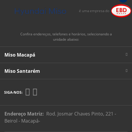
Vem pra Miso, aqui seu coração vai bater mais
forte por um Hyundai!
é uma empresa do
Confira endereços, telefones e horários, selecionando a
unidade abaixo:
Miso Macapá
Miso Santarém
SIGA-NOS:
Endereço Matriz:
Rod. Josmar Chaves Pinto, 221 -
Beirol - Macapá-