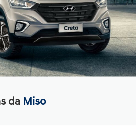
as da
Miso