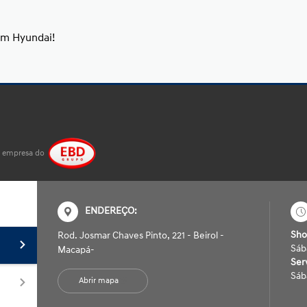
um Hyundai!
 empresa do
ENDEREÇO:
Sh
Rod. Josmar Chaves Pinto, 221 - Beirol -
Sáb
Macapá-
Ser
Sáb
Abrir mapa