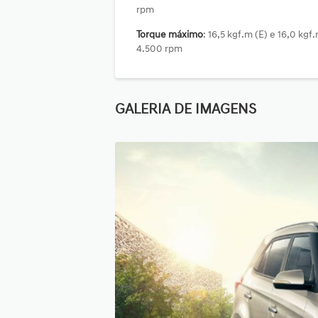
rpm
Torque máximo
: 16,5 kgf.m (E) e 16,0 kgf.m (G) a
4.500 rpm
GALERIA DE IMAGENS