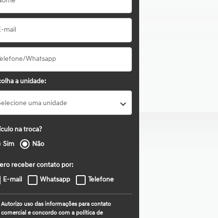
olha a unidade:
Selecione uma unidade
culo na troca?
Sim
Não
ero receber contato por:
E-mail
Whatsapp
Telefone
Autorizo uso das informações para contato
comercial e concordo com a política de