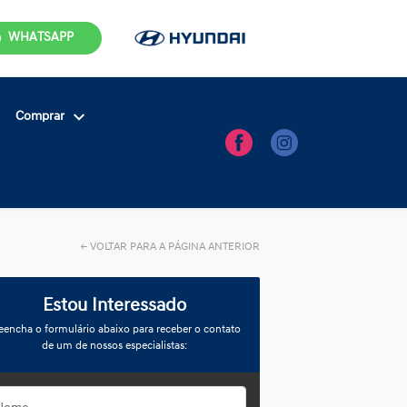
WHATSAPP
Comprar
←
VOLTAR PARA A PÁGINA ANTERIOR
Estou Interessado
eencha o formulário abaixo para receber o contato
de um de nossos especialistas: