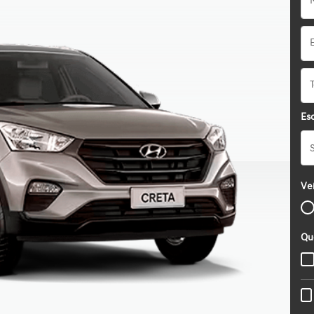
Esc
Veí
Qu