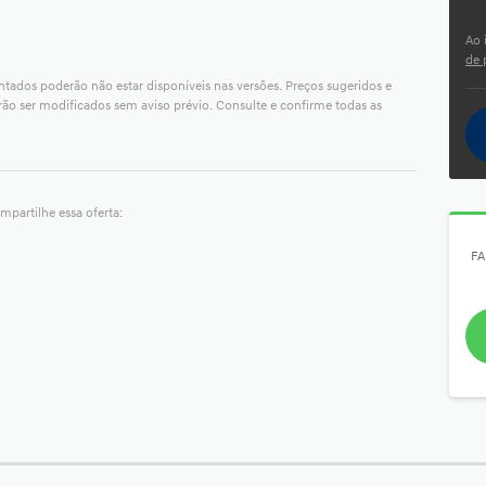
Ao 
de 
ntados poderão não estar disponíveis nas versões. Preços sugeridos e
ão ser modificados sem aviso prévio. Consulte e confirme todas as
mpartilhe essa oferta:
FA