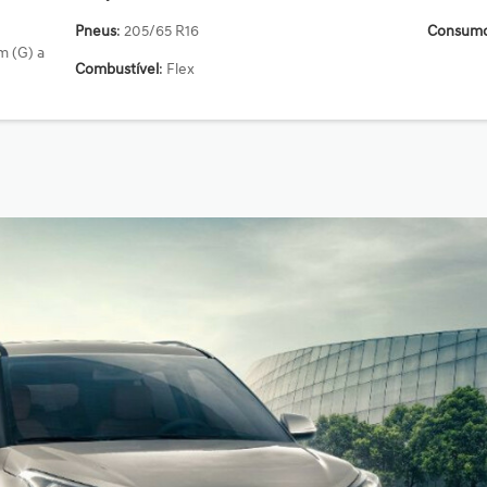
Pneus
: 205/65 R16
Consumo
Combustível
: Flex