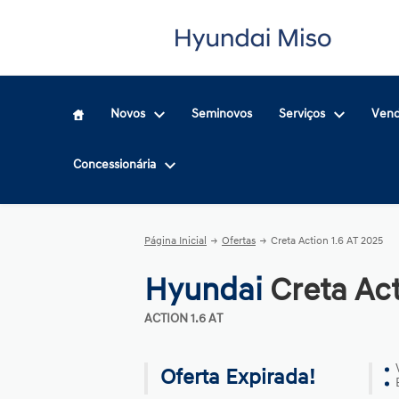
Novos
Seminovos
Serviços
Vend
Concessionária
Página Inicial
Ofertas
Creta Action 1.6 AT 2025
Hyundai
Creta Act
ACTION 1.6 AT
Oferta Expirada!