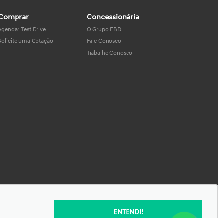
Comprar
Concessionária
Agendar Test Drive
O Grupo EBD
Solicite uma Cotação
Fale Conosco
Trabalhe Conosco
SIGA-NOS:
ENTENDI!