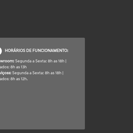
HORÁRIOS DE FUNCIONAMENTO:
owroom:
Segunda a Sexta: 8h as 18h |
ados: 8h as 13h
viçoss:
Segunda a Sexta: 8h as 18h |
ados: 8h as 12h.