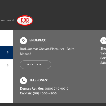
 empresa do
ENDEREÇO:
Sh
Rod. Josmar Chaves Pinto, 221 - Beirol -
Sáb
Macapá-
Ser
Sáb
Abrir mapa
TELEFONES:
Demais Regiões:
0800 740-0010
Capitais:
(96) 4003-4905