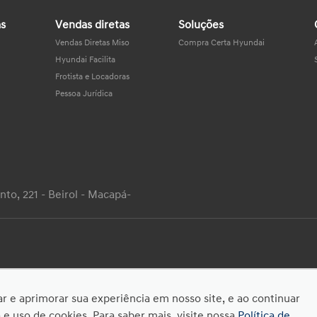
as
Vendas diretas
Soluções
Vendas Diretas Miso
Compra Certa Hyundai
Hyundai Facilita
Frotista e Locadoras
Pessoa Jurídica
to, 221 - Beirol - Macapá-
rvados.
tar e aprimorar sua experiência em nosso site, e ao continuar
 uso de cookies. Para saber mais, visite nossa
Política de