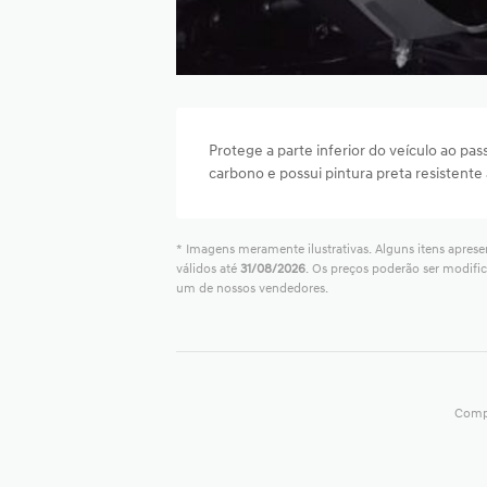
Protege a parte inferior do veículo ao pa
carbono e possui pintura preta resistente 
* Imagens meramente ilustrativas. Alguns itens aprese
válidos até
31/08/2026
. Os preços poderão ser modifi
um de nossos vendedores.
Compa