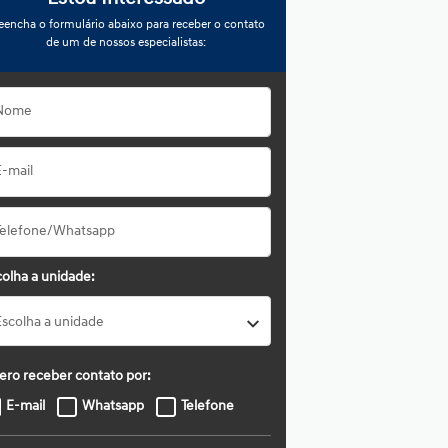
eencha o formulário abaixo para receber o contato
de um de nossos especialistas:
olha a unidade:
Escolha a unidade
ero receber contato por:
E-mail
Whatsapp
Telefone