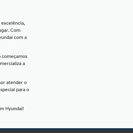
 excelência,
lugar. Com
yundai com a
15 começamos
mercializa a
or atender o
special para o
um Hyundai!