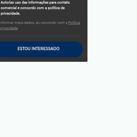
Autorizo uso das informações para contato
comercial e concordo com a política de
privacidade.
informar meus dados, eu concordo com a
Política
privacidade
.
ESTOU INTERESSADO