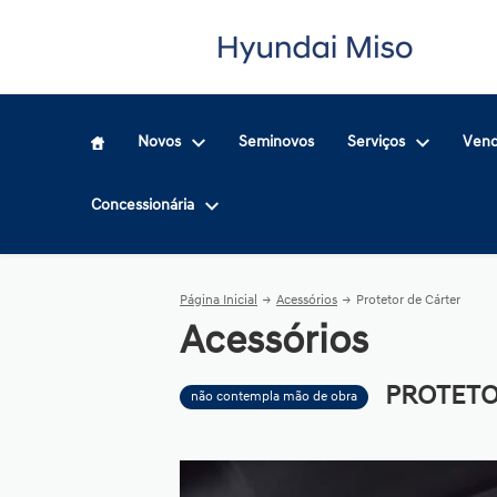
Novos
Seminovos
Serviços
Vend
Concessionária
Página Inicial
Acessórios
Protetor de Cárter
Acessórios
PROTETO
não contempla mão de obra