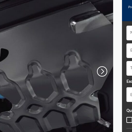
Pr
Esc
Qu