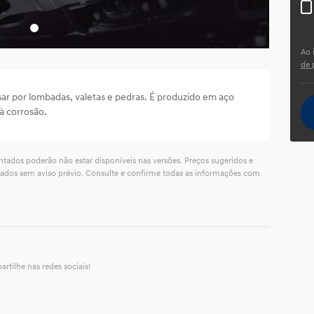
Ao 
de 
ssar por lombadas, valetas e pedras. É produzido em aço
à corrosão.
ntados poderão não estar disponíveis nas versões. Preços sugeridos e
cados sem aviso prévio. Consulte e confirme todas as informações com
rtilhe nas redes sociais!