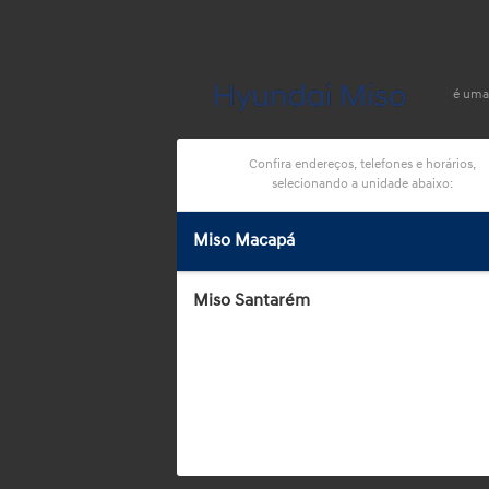
é uma
Confira endereços, telefones e horários,
selecionando a unidade abaixo:
Miso Macapá
Miso Santarém